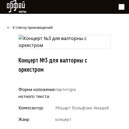
Ноты Орфей
К списку произведений
Концерт №3 для валторны с
оркестром
Форма изложения
партитура
нотного текста
Композитор
Моцарт Вольфганг Амадей
Жанр
концерт