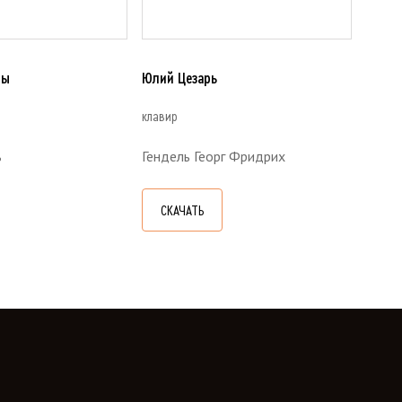
ты
Юлий Цезарь
клавир
ь
Гендель Георг Фридрих
СКАЧАТЬ