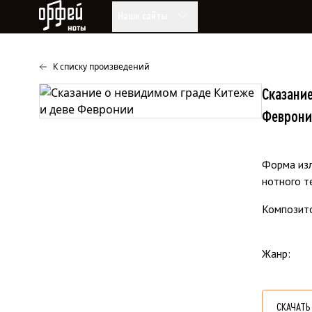
Ноты Орфей
Наши сайты
К списку произведений
Сказани
Феврони
Форма из
нотного т
Композит
Жанр
СКАЧАТЬ