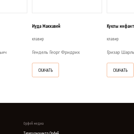
Иуда Маккавей
Куклы инфан
клавир
клавир
ьич
Гендель Георг Фридрих
Гризар Шарл
СКАЧАТЬ
СКАЧАТЬ
Орфей медиа
Телерадиоцентр Орфей