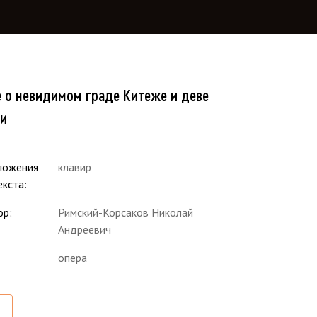
е о невидимом граде Китеже и деве
и
ложения
клавир
екста
ор
Римский-Корсаков Николай
Андреевич
опера