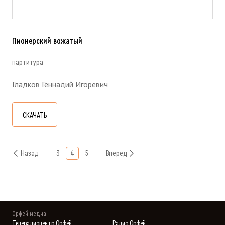
Пионерский вожатый
партитура
Гладков Геннадий Игоревич
СКАЧАТЬ
Назад
3
4
5
Вперед
Орфей медиа
Телерадиоцентр Орфей
Радио Орфей