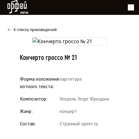
Ноты Орфей
К списку произведений
Кончерто гроссо № 21
Форма изложения
партитура
нотного текста
Композитор
Гендель Георг Фридрих
Жанр
концерт
Состав
Струнный оркестр