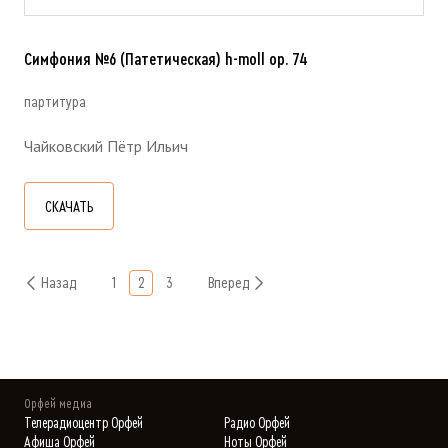
Симфония №6 (Патетическая) h-moll op. 74
партитура
Чайковский Пётр Ильич
СКАЧАТЬ
Назад
1
2
3
Вперед
Орфей медиа
Телерадиоцентр Орфей
Радио Орфей
Афиша Орфей
Ноты Орфей