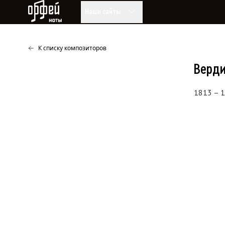
Ноты Орфей
Наши сайты
К списку композиторов
Верд
1813 – 