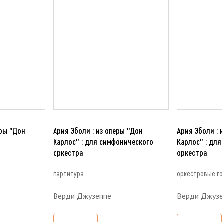
ры "Дон
Ария Эболи : из оперы "Дон
Ария Эболи : 
Карлос" : для симфонического
Карлос" : дл
оркестра
оркестра
партитура
оркестровые г
Верди Джузеппе
Верди Джуз