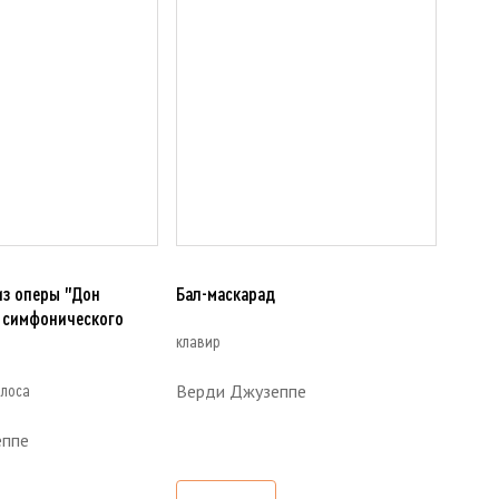
из оперы "Дон
Бал-маскарад
я симфонического
клавир
Верди Джузеппе
олоса
еппе