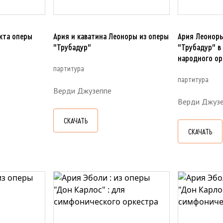
акта оперы
Ария и каватина Леоноры из оперы
Ария Леоноры
"Трубадур"
"Трубадур" в
народного ор
партитура
партитура
Верди Джузеппе
Верди Джуз
СКАЧАТЬ
СКАЧАТЬ