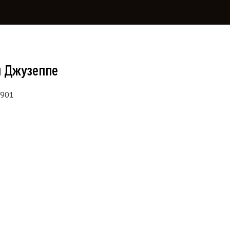
и Джузеппе
1901